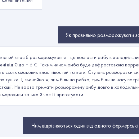
, маєш питання?
Як правильно розморожувати 
вірний спосіб розморожування - це покласти рибу в холодильн
ені від 0 до + 5 С. Таким чином риба буде дефростована корре
ть своїх смакових властивостей та ваги. Ступень розморозки в
стю тушки. І, звичайно ж, чим більша рибка, тим більше часу потрі
тації. Не варто тримати розморожену рибу довго в холодильник
зморозили то вже й час її приготувати.
Чим відрізняються один від одного фермерські