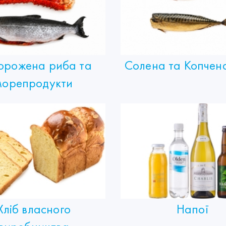
орожена риба та
Солена та Копчен
морепродукти
Хліб власного
Напої