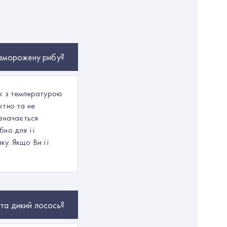
заморожену рибу?
ик з температурою
ктно та не
изначається
бно для її
у. Якщо Ви її
 та дикий лосось?