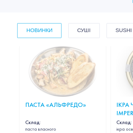
НОВИНКИ
СУШІ
SUSHI
ПАСТА «АЛЬФРЕДО»
ІКРА
IMPER
CAVIA
Склад:
Склад:
паста власного
ікра осе