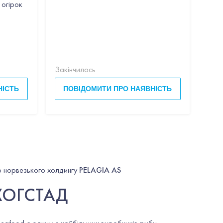
 огірок
Закінчилось
Закі
НІСТЬ
ПОВІДОМИТИ ПРО НАЯВНІСТЬ
П
 норвезького холдингу
PELAGIA AS
 ХОГСТАД