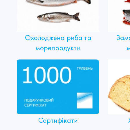
Охолоджена риба та
Зам
морепродукти
Сертифікати