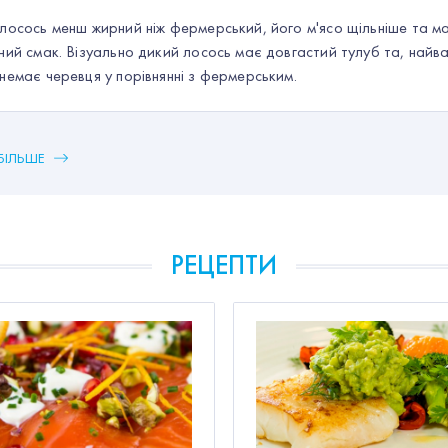
лосось менш жирний ніж фермерський, його м'ясо щільніше та м
ний смак. Візуально дикий лосось має довгастий тулуб та, найва
немає черевця у порівнянні з фермерським.
БІЛЬШЕ
РЕЦЕПТИ