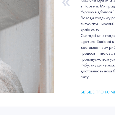
«
Компанія Egersund 
в Норвегії. Ми пра
Україну відбулася 
Заводи холдингу ро
випускати широкий 
країн світу.
Сьогодні ми з горд
Egersund Seafood в 
доставляти вам риб
процеси — вилову, 
пропонуємо вам усю
Рибу, яку ми не мо
доставляють наші б
світу.
БІЛЬШЕ ПРО КО