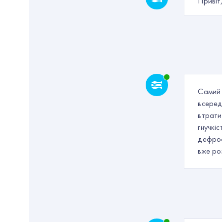
Привіт
Самий 
всеред
втрати
гнучкі
дефрос
вже ро