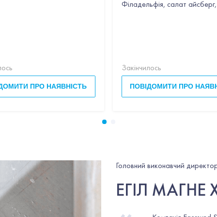
ник,вино,петрушка,вершки,пармезан,базилік
Філадельфія, салат айсберг,
лось
Закінчилось
ДОМИТИ ПРО НАЯВНІСТЬ
ПОВІДОМИТИ ПРО НАЯВ
Головний виконавчий директор
ЕГІЛ МАГНЕ