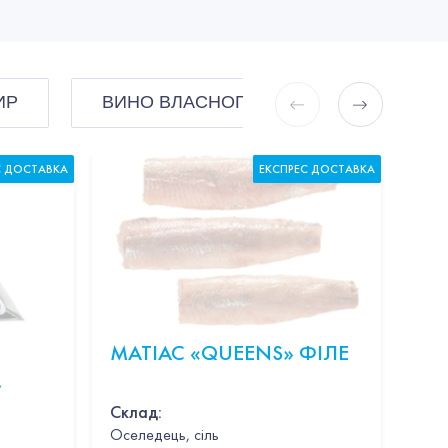
ИР
ВИНО ВЛАСНОГО ІМПОРТУ
С ДОСТАВКА
ЕКСПРЕС ДОСТАВКА
МАТІАС «QUEENS» ФІЛЕ
КР
В 
Склад:
Оселедець, сіль