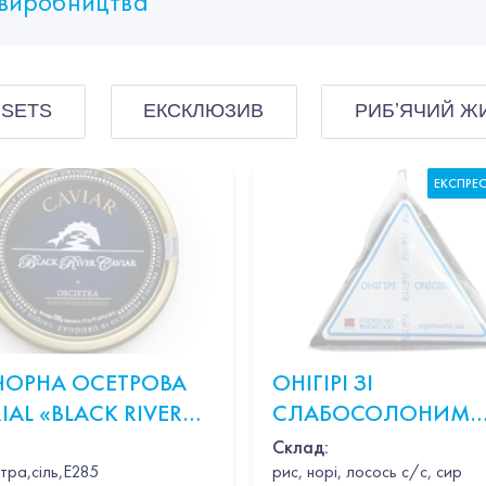
виробництва
 SETS
ЕКСКЛЮЗИВ
РИБʼЯЧИЙ Ж
ЕКСПРЕ
 ЧОРНА ОСЕТРОВА
ОНІГІРІ ЗІ
IAL «BLACK RIVER
СЛАБОСОЛОНИМ
R OSCIETRA» 100Г
ЛОСОСЕМ
Склад:
тра,сіль,Е285
рис, норі, лосось с/с, сир