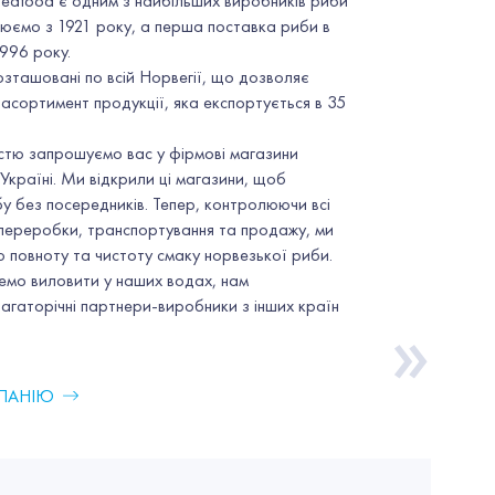
Seafood є одним з найбільших виробників риби
цюємо з 1921 року, а перша поставка риби в
1996 року.
зташовані по всій Норвегії, що дозволяє
асортимент продукції, яка експортується в 35
істю запрошуємо вас у фірмові магазини
Україні. Ми відкрили ці магазини, щоб
у без посередників. Тепер, контролюючи всі
переробки, транспортування та продажу, ми
 повноту та чистоту смаку норвезької риби.
жемо виловити у наших водах, нам
агаторічні партнери-виробники з інших країн
»
МПАНІЮ