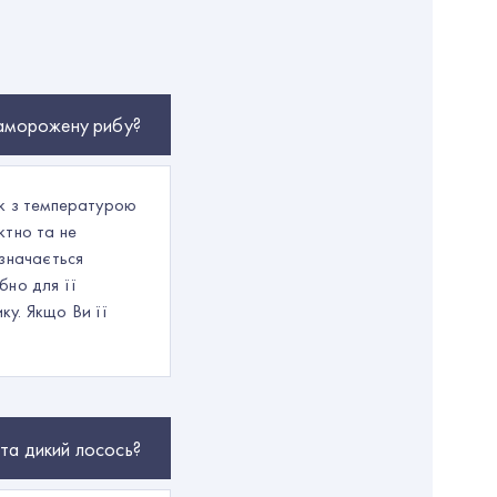
заморожену рибу?
ик з температурою
ктно та не
изначається
бно для її
у. Якщо Ви її
 та дикий лосось?