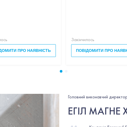
ник,вино,петрушка,вершки,пармезан,базилік
лось
Закінчилось
ДОМИТИ ПРО НАЯВНІСТЬ
ПОВІДОМИТИ ПРО НАЯВ
Головний виконавчий директор
ЕГІЛ МАГНЕ