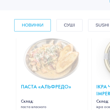
НОВИНКИ
СУШІ
SUSHI
ПАСТА «АЛЬФРЕДО»
ІКРА
IMPER
CAVIA
Склад:
Склад:
паста власного
ікра осе