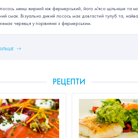
лосось менш жирний ніж фермерський, його м'ясо щільніше та м
ний смак. Візуально дикий лосось має довгастий тулуб та, найва
немає черевця у порівнянні з фермерським.
БІЛЬШЕ
РЕЦЕПТИ