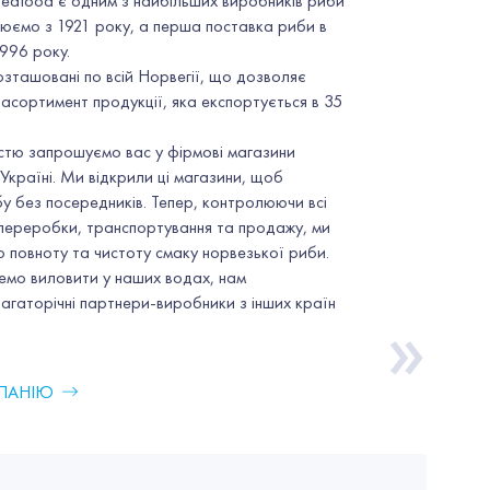
Seafood є одним з найбільших виробників риби
цюємо з 1921 року, а перша поставка риби в
1996 року.
зташовані по всій Норвегії, що дозволяє
асортимент продукції, яка експортується в 35
істю запрошуємо вас у фірмові магазини
Україні. Ми відкрили ці магазини, щоб
у без посередників. Тепер, контролюючи всі
переробки, транспортування та продажу, ми
 повноту та чистоту смаку норвезької риби.
жемо виловити у наших водах, нам
агаторічні партнери-виробники з інших країн
»
МПАНІЮ