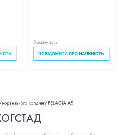
Філа
Закінчилось
Закі
НІСТЬ
ПОВІДОМИТИ ПРО НАЯВНІСТЬ
П
 норвезького холдингу
PELAGIA AS
 ХОГСТАД