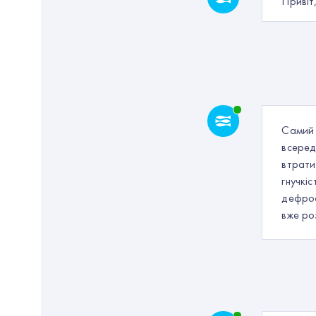
Привіт
Самий 
всеред
втрати
гнучкі
дефрос
вже ро