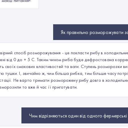
, маєш питання?
Як правильно розморожувати 
вірний спосіб розморожування - це покласти рибу в холодильн
ені від 0 до + 5 С. Таким чином риба буде дефростована корре
ть своїх смакових властивостей та ваги. Ступень розморозки в
стю тушки. І, звичайно ж, чим більша рибка, тим більше часу потрі
тації. Не варто тримати розморожену рибу довго в холодильник
зморозили то вже й час її приготувати.
Чим відрізняються один від одного фермерські