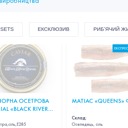
виробництва
 SETS
ЕКСКЛЮЗИВ
РИБʼЯЧИЙ Ж
ЕКСПРЕ
 ЧОРНА ОСЕТРОВА
МАТІАС «QUEENS» 
IAL «BLACK RIVER
R OSCIETRA» 100Г
Склад:
тра,сіль,Е285
Оселедець, сіль