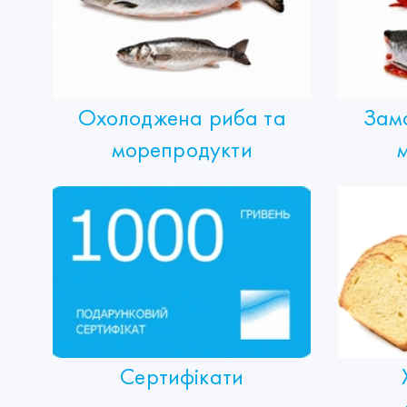
Охолоджена риба та
Зам
морепродукти
Сертифікати