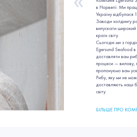
«
Компанія Egersund 
в Норвегії. Ми пра
Україну відбулася 
Заводи холдингу ро
випускати широкий 
країн світу.
Сьогодні ми з горд
Egersund Seafood в 
доставляти вам риб
процеси — вилову, 
пропонуємо вам усю
Рибу, яку ми не мо
доставляють наші б
світу.
БІЛЬШЕ ПРО КО