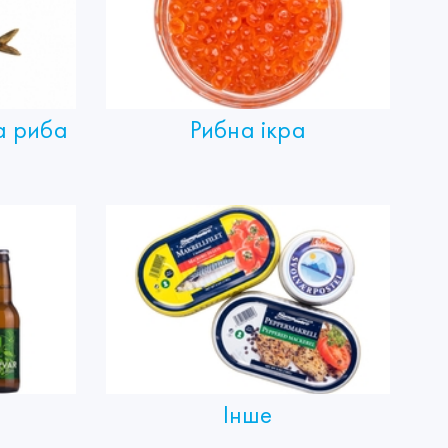
а риба
Рибна ікра
Інше