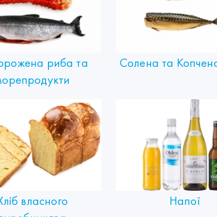
орожена риба та
Солена та Копчен
морепродукти
Хліб власного
Напої