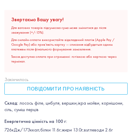
Звертаємо Вашу увагу!
Для вагових товарів підсумкова сума може змінитися до після
зважування (+/-15%).
Для онлайн-оплати використайте відкладений платіж (Apple Pay /
Google Pay) або прив’яжіть картку — списання відбудеться одним
платежем після фінального формування замовлення.
Також доступна оплата при отриманні: готівкою або карткою через
термінал.
Закінчилось
ПОВІДОМИТИ ПРО НАЯВНІСТЬ
Склад:
лосось філе, цибуля, вершки,ікра мойви, корнішони,
сіль, суміш перців
Енергетична цінність на 100 г:
726кДж/173ккал;білки 11.6г;жири 13.0г;вуглеводи 2.6г