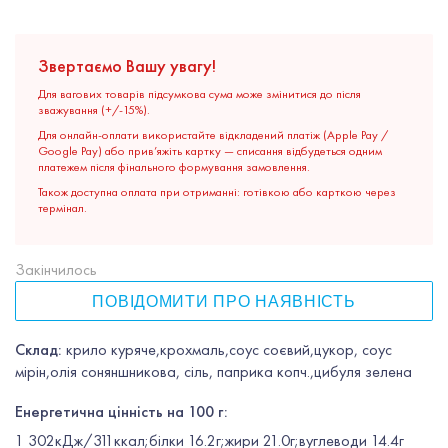
Звертаємо Вашу увагу!
Для вагових товарів підсумкова сума може змінитися до після
зважування (+/-15%).
Для онлайн-оплати використайте відкладений платіж (Apple Pay /
Google Pay) або прив’яжіть картку — списання відбудеться одним
платежем після фінального формування замовлення.
Також доступна оплата при отриманні: готівкою або карткою через
термінал.
Закінчилось
ПОВІДОМИТИ ПРО НАЯВНІСТЬ
Склад:
крило куряче,крохмаль,соус соєвий,цукор, соус
мірін,олія соняншникова, сіль, паприка копч.,цибуля зелена
Енергетична цінність на 100 г:
1 302кДж/311ккал;білки 16.2г;жири 21.0г;вуглеводи 14.4г