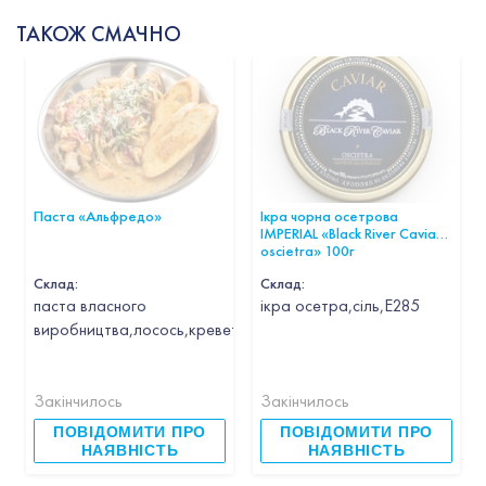
ТАКОЖ СМАЧНО
Паста «Альфредо»
Ікра чорна осетрова
IMPERIAL «Black River Caviar
oscietra» 100г
Склад:
Склад:
паста власного
ікра осетра,сіль,Е285
виробництва,лосось,креветка,кальмар,гребінець,часник,вин
Закінчилось
Закінчилось
ПОВІДОМИТИ ПРО
ПОВІДОМИТИ ПРО
НАЯВНІСТЬ
НАЯВНІСТЬ