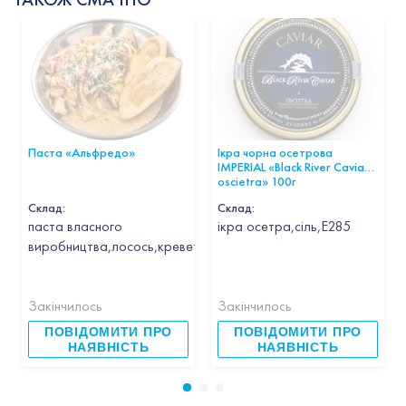
Паста «Альфредо»
Ікра чорна осетрова
IMPERIAL «Black River Caviar
oscietra» 100г
Склад:
Склад:
паста власного
ікра осетра,сіль,Е285
виробництва,лосось,креветка,кальмар,гребінець,часник,вин
Закінчилось
Закінчилось
ПОВІДОМИТИ ПРО
ПОВІДОМИТИ ПРО
НАЯВНІСТЬ
НАЯВНІСТЬ