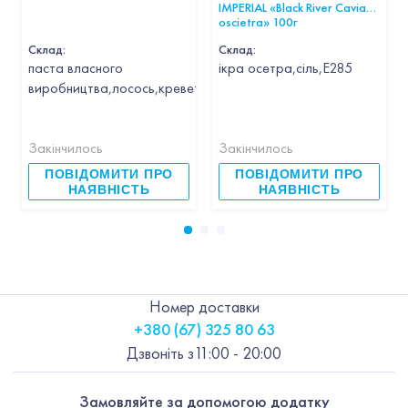
IMPERIAL «Black River Caviar
oscietra» 100г
Склад:
Склад:
паста власного
ікра осетра,сіль,Е285
виробництва,лосось,креветка,кальмар,гребінець,часник,вин
Закінчилось
Закінчилось
ПОВІДОМИТИ ПРО
ПОВІДОМИТИ ПРО
НАЯВНІСТЬ
НАЯВНІСТЬ
Номер доставки
+380 (67) 325 80 63
Дзвоніть з
11:00 - 20:00
Замовляйте за допомогою додатку