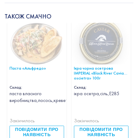
ТАКОЖ СМАЧНО
Паста «Альфредо»
Ікра чорна осетрова
IMPERIAL «Black River Caviar
oscietra» 100г
Склад:
Склад:
паста власного
ікра осетра,сіль,Е285
виробництва,лосось,креветка,кальмар,гребінець,часник,вин
Закінчилось
Закінчилось
ПОВІДОМИТИ ПРО
ПОВІДОМИТИ ПРО
НАЯВНІСТЬ
НАЯВНІСТЬ