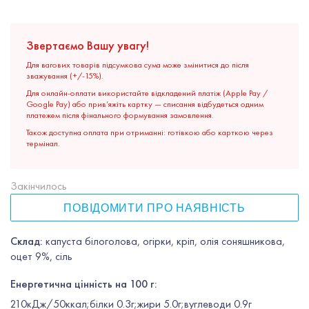
Звертаємо Вашу увагу!
Для вагових товарів підсумкова сума може змінитися до після
зважування (+/-15%).
Для онлайн-оплати використайте відкладений платіж (Apple Pay /
Google Pay) або прив’яжіть картку — списання відбудеться одним
платежем після фінального формування замовлення.
Також доступна оплата при отриманні: готівкою або карткою через
термінал.
Закінчилось
ПОВІДОМИТИ ПРО НАЯВНІСТЬ
Склад:
капуста білоголова, огірки, кріп, олія соняшникова,
оцет 9%, сіль
Енергетична цінність на 100 г:
210кДж/50ккал;білки 0.3г;жири 5.0г;вуглеводи 0.9г