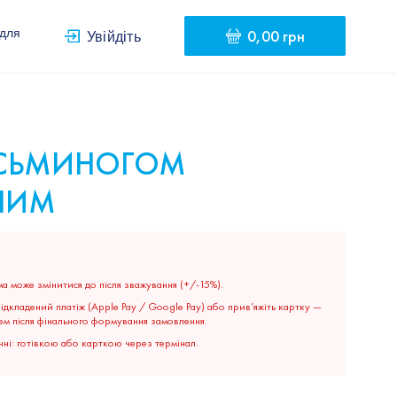
0,00 грн
 для
Увійдіть
ОСЬМИНОГОМ
НИМ
а може змінитися до після зважування (+/-15%).
дкладений платіж (Apple Pay / Google Pay) або прив’яжіть картку —
ем після фінального формування замовлення.
ні: готівкою або карткою через термінал.