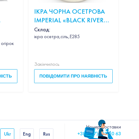
ІКРА ЧОРНА ОСЕТРОВА
КР
IMPERIAL «BLACK RIVER
В 
CAVIAR OSCIETRA» 100Г
Склад:
ікра осетра,сіль,Е285
ершки,пармезан,базилік
 огірок
Закінчилось
Закі
НІСТЬ
ПОВІДОМИТИ ПРО НАЯВНІСТЬ
П
Номер доставки
+380 (67) 325 80 63
Ukr
Eng
Rus