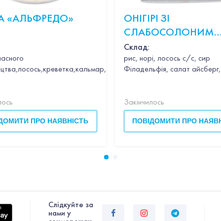
А «АЛЬФРЕДО»
ОНІГІРІ ЗІ
СЛАБОСОЛОНИМ
ЛОСОСЕМ
Склад:
ласного
рис, норі, лосось с/с, сир
цтва,лосось,креветка,кальмар,гребінець,часник,вино,петрушка,в
Філадельфія, салат айсберг,
лось
Закінчилось
ДОМИТИ ПРО НАЯВНІСТЬ
ПОВІДОМИТИ ПРО НАЯВ
Слiдкуйте за
нами у