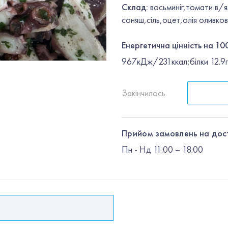
Склад:
восьминіг,томати в/
соняш,сіль,оцет,олія оливко
Енергетична цінність на 100
967кДж/231ккал;білки 12.9г;
Закінчилось
Прийом замовлень на дос
Пн
-
Нд
11:00 – 18:00