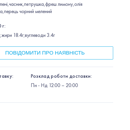
ялені,часник,петрушка,фреш лимону,олія
ва,перець чорний мелений
 г:
жири 18.4г;вуглеводи 3.4г
ПОВІДОМИТИ ПРО НАЯВНІСТЬ
тавку:
Розклад роботи доставки:
Пн
-
Нд
12:00
– 20:00