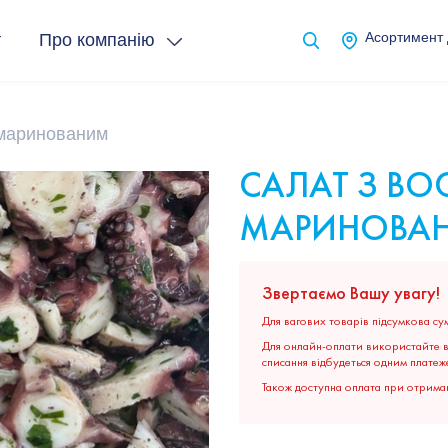
т
Про компанію
Асортимент
 маринованим
САЛАТ З В
МАРИНОВА
Звертаємо Вашу увагу!
Для вагових товарів підсумкова сум
Для онлайн-оплати використайте ві
списання відбудеться одним платеж
Також доступна оплата при отриман