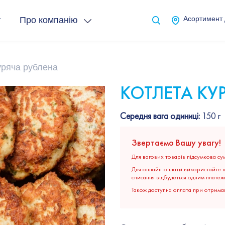
т
Про компанію
Асортимент
уряча рублена
КОТЛЕТА КУ
Середня вага одиниці:
150 г
Звертаємо Вашу увагу!
Для вагових товарів підсумкова сум
Для онлайн-оплати використайте ві
списання відбудеться одним платеж
Також доступна оплата при отриман