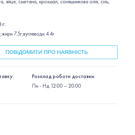
та, яйце, сметана, крохмал, соняшникова олія, сіль,
 г:
жири 7.5г;вуглеводи 4.4г
ПОВІДОМИТИ ПРО НАЯВНІСТЬ
тавку:
Розклад роботи доставки:
Пн
-
Нд
12:00
– 20:00