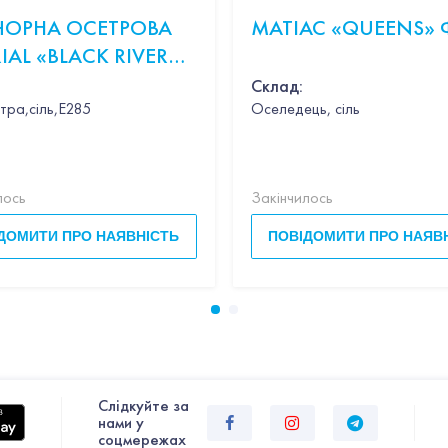
 ЧОРНА ОСЕТРОВА
МАТІАС «QUEENS» 
IAL «BLACK RIVER
R OSCIETRA» 100Г
Склад:
тра,сіль,Е285
Оселедець, сіль
ник,вино,петрушка,вершки,пармезан,базилік
лось
Закінчилось
ДОМИТИ ПРО НАЯВНІСТЬ
ПОВІДОМИТИ ПРО НАЯВ
Слiдкуйте за
нами у
соцмережах