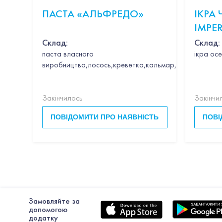
ПАСТА «АЛЬФРЕДО»
ІКРА
IMPER
CAVIA
Склад:
Склад:
паста власного
ікра осе
виробництва,лосось,креветка,кальмар,гребінець,час
Закінчилось
Закінчи
ПОВІДОМИТИ ПРО НАЯВНІСТЬ
ПОВІ
Замовляйте за
допомогою
додатку