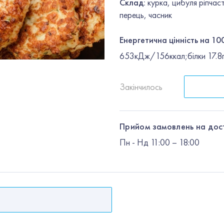
Склад:
курка, цибуля ріпчас
перець, часник
Енергетична цінність на 100
653кДж/156ккал;білки 17.8г;
Закінчилось
Прийом замовлень на дос
Пн
-
Нд
11:00 – 18:00