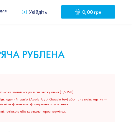
0,00 грн
 для
Увійдіть
РЯЧА РУБЛЕНА
а може змінитися до після зважування (+/-15%).
дкладений платіж (Apple Pay / Google Pay) або прив’яжіть картку —
ем після фінального формування замовлення.
ні: готівкою або карткою через термінал.