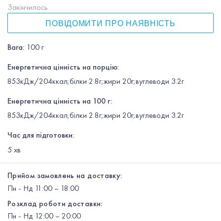
Закінчилось
ПОВІДОМИТИ ПРО НАЯВНІСТЬ
Вага
:
100 г
Енергетична цінність на порцію:
853кДж/204ккал;білки 2.8г;жири 20г;вуглеводи 3.2г
Енергетична цінність на 100 г:
853кДж/204ккал;білки 2.8г;жири 20г;вуглеводи 3.2г
Час для підготовки:
5
хв
Прийом замовлень на доставку:
Пн
-
Нд
11:00 – 18:00
Розклад роботи доставки:
Пн
-
Нд
12:00
– 20:00