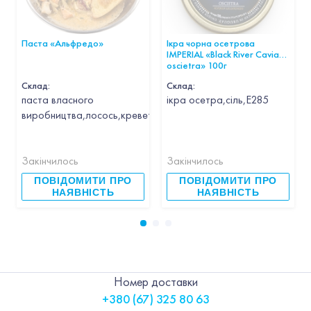
Паста «Альфредо»
Ікра чорна осетрова
IMPERIAL «Black River Caviar
oscietra» 100г
Склад:
Склад:
паста власного
ікра осетра,сіль,Е285
виробництва,лосось,креветка,кальмар,гребінець,часник,вин
Закінчилось
Закінчилось
ПОВІДОМИТИ ПРО
ПОВІДОМИТИ ПРО
НАЯВНІСТЬ
НАЯВНІСТЬ
Номер доставки
+380 (67) 325 80 63