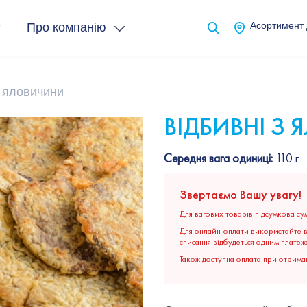
т
Про компанію
Асортимент
з яловичини
ВІДБИВНІ З
Середня вага одиниці:
110 г
Звертаємо Вашу увагу!
Для вагових товарів підсумкова сум
Для онлайн-оплати використайте ві
списання відбудеться одним платеж
Також доступна оплата при отриман