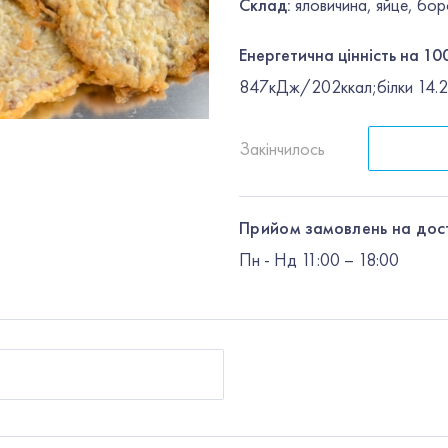
Склад:
яловичина, яйце, бор
Енергетична цінність на 100
847кДж/202ккал;білки 14.2г
Закінчилось
Прийом замовлень на дос
Пн
-
Нд
11:00 – 18:00