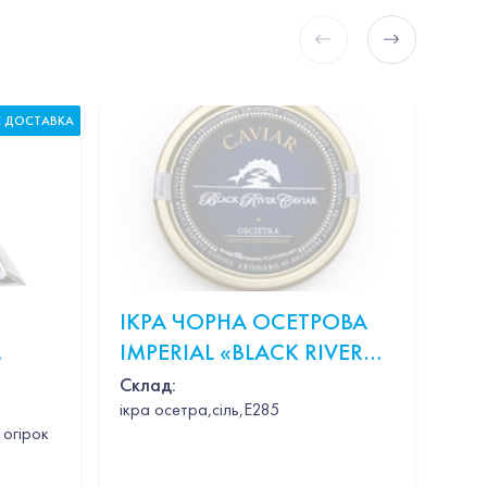
С ДОСТАВКА
ІКРА ЧОРНА ОСЕТРОВА
КР
IMPERIAL «BLACK RIVER
В 
CAVIAR OSCIETRA» 100Г
Склад:
ікра осетра,сіль,Е285
ершки,пармезан,базилік
 огірок