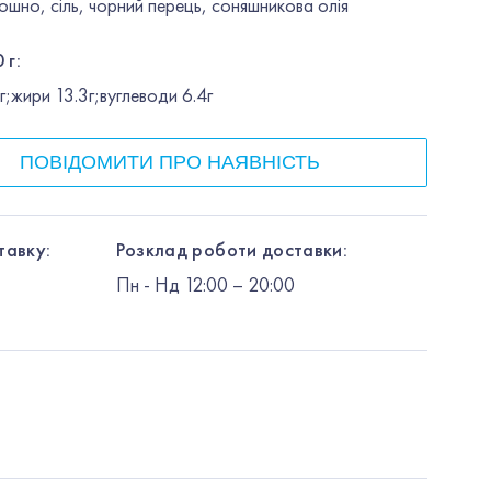
ошно, сіль, чорний перець, соняшникова олія
 г:
;жири 13.3г;вуглеводи 6.4г
ПОВІДОМИТИ ПРО НАЯВНІСТЬ
тавку:
Розклад роботи доставки:
Пн
-
Нд
12:00
– 20:00