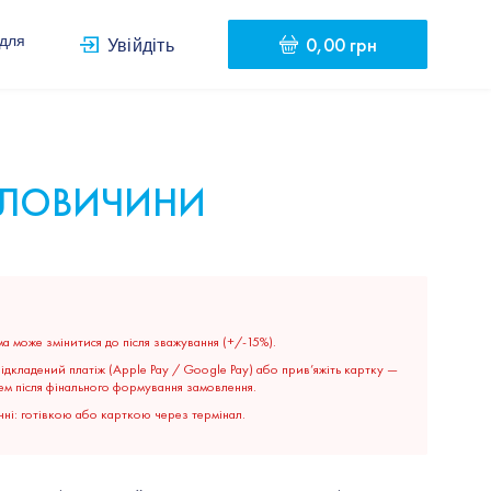
0,00 грн
 для
Увійдіть
 ЯЛОВИЧИНИ
а може змінитися до після зважування (+/-15%).
дкладений платіж (Apple Pay / Google Pay) або прив’яжіть картку —
ем після фінального формування замовлення.
ні: готівкою або карткою через термінал.