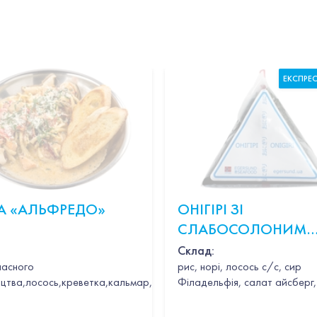
ЕКСПРЕ
А «АЛЬФРЕДО»
ОНІГІРІ ЗІ
СЛАБОСОЛОНИМ
ЛОСОСЕМ
Склад:
ласного
рис, норі, лосось с/с, сир
цтва,лосось,креветка,кальмар,гребінець,часник,вино,петрушка,в
Філадельфія, салат айсберг,