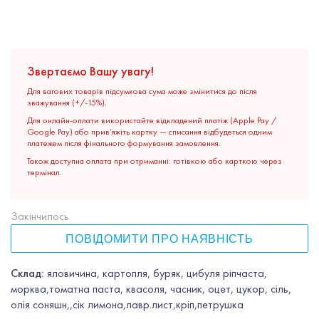
Звертаємо Вашу увагу!
Для вагових товарів підсумкова сума може змінитися до після
зважування (+/-15%).
Для онлайн-оплати використайте відкладений платіж (Apple Pay /
Google Pay) або прив’яжіть картку — списання відбудеться одним
платежем після фінального формування замовлення.
Також доступна оплата при отриманні: готівкою або карткою через
термінал.
Закінчилось
ПОВІДОМИТИ ПРО НАЯВНІСТЬ
Склад:
яловичина, картопля, буряк, цибуля ріпчаста,
морква,томатна паста, квасоля, часник, оцет, цукор, сіль,
олія соняшн,,сік лимона,лавр.лист,кріп,петрушка