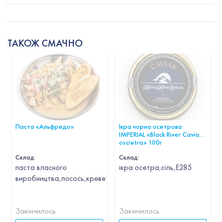
ТАКОЖ СМАЧНО
Паста «Альфредо»
Ікра чорна осетрова
IMPERIAL «Black River Caviar
oscietra» 100г
Склад:
Склад:
паста власного
ікра осетра,сіль,Е285
виробництва,лосось,креветка,кальмар,гребінець,часник,вин
Закінчилось
Закінчилось