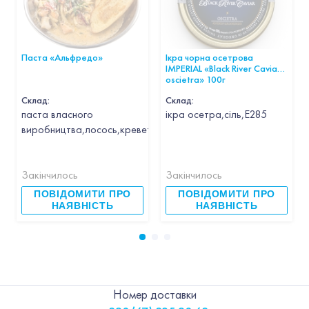
Паста «Альфредо»
Ікра чорна осетрова
IMPERIAL «Black River Caviar
oscietra» 100г
Склад:
Склад:
паста власного
ікра осетра,сіль,Е285
виробництва,лосось,креветка,кальмар,гребінець,часник,вин
Закінчилось
Закінчилось
ПОВІДОМИТИ ПРО
ПОВІДОМИТИ ПРО
НАЯВНІСТЬ
НАЯВНІСТЬ
Номер доставки