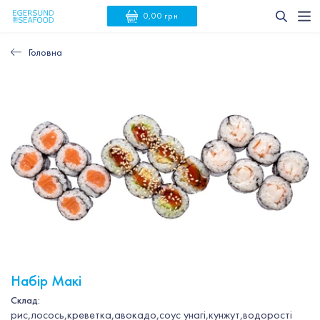
0,00 грн
Головна
Набір Макі
Склад:
рис,лосось,креветка,авокадо,соус унагі,кунжут,водорості