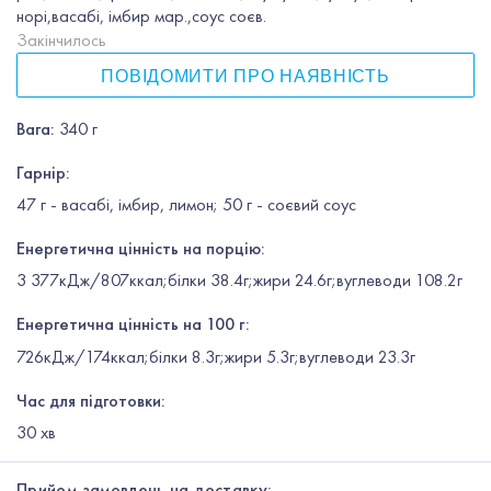
норі,васабі, імбир мар.,соус соєв.
Закінчилось
ПОВІДОМИТИ ПРО НАЯВНІСТЬ
Вага
:
340 г
Гарнір
:
47 г - васабі, імбир, лимон; 50 г - соєвий соус
Енергетична цінність на порцію:
3 377кДж/807ккал;білки 38.4г;жири 24.6г;вуглеводи 108.2г
Енергетична цінність на 100 г:
726кДж/174ккал;білки 8.3г;жири 5.3г;вуглеводи 23.3г
Час для підготовки:
30
хв
Прийом замовлень на доставку: