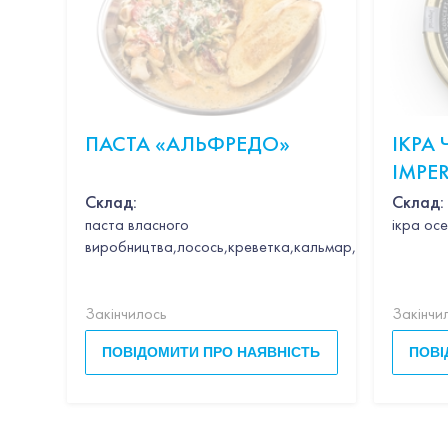
ПАСТА «АЛЬФРЕДО»
ІКРА
IMPER
CAVIA
Склад:
Склад:
паста власного
ікра осе
виробництва,лосось,креветка,кальмар,гребінець,час
Закінчилось
Закінчи
ПОВІДОМИТИ ПРО НАЯВНІСТЬ
ПОВІ