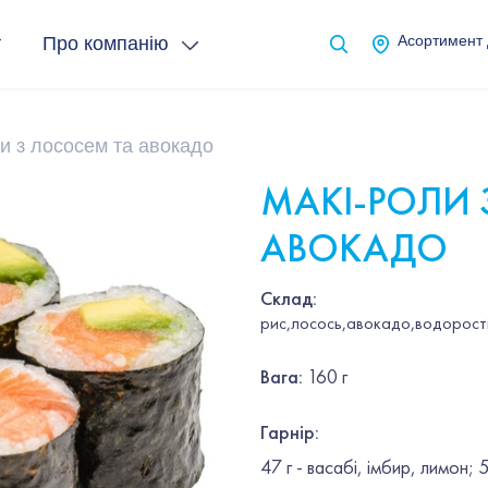
т
Про компанію
Асортимент
и з лососем та авокадо
МАКІ-РОЛИ 
АВОКАДО
Склад:
рис,лосось,авокадо,водорості 
Вага
:
160 г
Гарнір
:
47 г - васабі, імбир, лимон; 