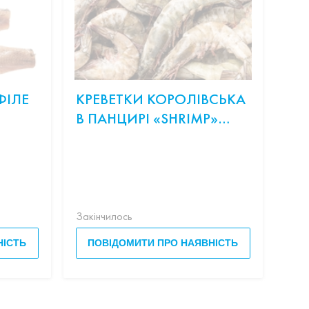
ФІЛЕ
КРЕВЕТКИ КОРОЛІВСЬКА
ОНІ
В ПАНЦИРІ «SHRIMP»
СЛ
20/30 З/Г С/М ВАГ.
ЛО
Скл
рис,
Філа
Закінчилось
Закі
НІСТЬ
ПОВІДОМИТИ ПРО НАЯВНІСТЬ
П