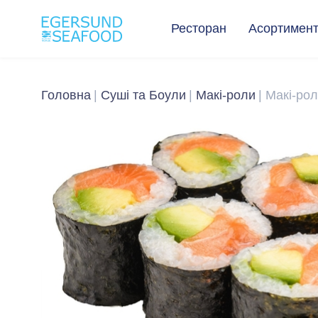
Ресторан
Асортимен
Головна
Суші та Боули
Макі-роли
Макі-рол