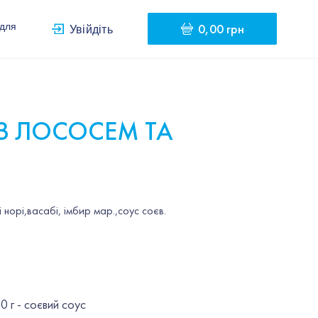
0,00 грн
 для
Увійдіть
З ЛОСОСЕМ ТА
норі,васабі, імбир мар.,соус соєв.
50 г - соєвий соус