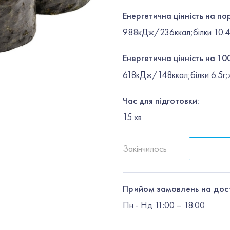
Енергетична цінність на по
988кДж/236ккал;білки 10.4г;
Енергетична цінність на 100
618кДж/148ккал;білки 6.5г;ж
Час для підготовки:
15
хв
Закінчилось
Прийом замовлень на дос
Пн
-
Нд
11:00 – 18:00