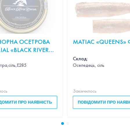
 ЧОРНА ОСЕТРОВА
МАТІАС «QUEENS» 
IAL «BLACK RIVER
R OSCIETRA» 100Г
Склад:
тра,сіль,Е285
Оселедець, сіль
ник,вино,петрушка,вершки,пармезан,базилік
лось
Закінчилось
ДОМИТИ ПРО НАЯВНІСТЬ
ПОВІДОМИТИ ПРО НАЯВ