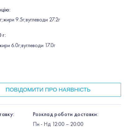
рцію:
жири 9.5г;вуглеводи 27.2г
 г:
ири 6.0г;вуглеводи 17.0г
ПОВІДОМИТИ ПРО НАЯВНІСТЬ
тавку:
Розклад роботи доставки:
Пн
-
Нд
12:00
– 20:00