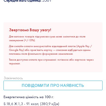
Середня вага одиниці:
550 г
Звертаємо Вашу увагу!
Для вагових товарів підсумкова сума може змінитися до після
зважування (+/-15%).
Для онлайн-оплати використайте відкладений платіж (Apple Pay /
Google Pay) або прив’яжіть картку — списання відбудеться одним
платежем після фінального формування замовлення.
Також доступна оплата при отриманні: готівкою або карткою через
термінал.
Закінчилось
ПОВІДОМИТИ ПРО НАЯВНІСТЬ
Енергетична цінність на 100 г:
Б:18,6 Ж:1,3 - 91 ккал; (380,9 кДж)