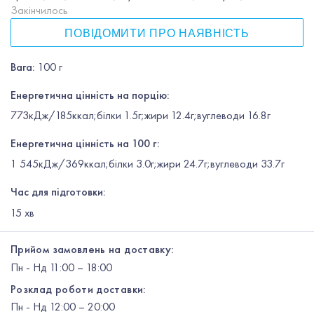
Закінчилось
ПОВІДОМИТИ ПРО НАЯВНІСТЬ
Вага
:
100 г
Енергетична цінність на порцію:
773кДж/185ккал;білки 1.5г;жири 12.4г;вуглеводи 16.8г
Енергетична цінність на 100 г:
1 545кДж/369ккал;білки 3.0г;жири 24.7г;вуглеводи 33.7г
Час для підготовки:
15
хв
Прийом замовлень на доставку:
Пн
-
Нд
11:00 – 18:00
Розклад роботи доставки:
Пн
-
Нд
12:00
– 20:00