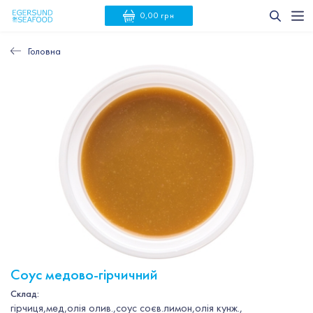
0,00 грн
Головна
Соус медово-гірчичний
Склад:
гірчиця,мед,олія олив.,соус соєв.лимон,олія кунж.,